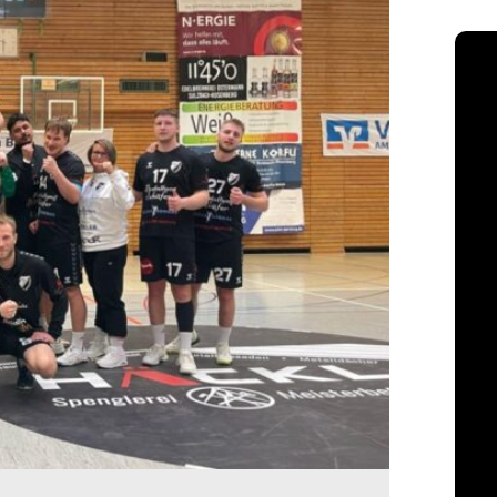
Nä
TSV
Sonn
Ostb