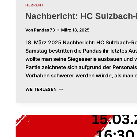
HERREN I
Nachbericht: HC Sulzbach-R
Von
Pandas 73
März 18, 2025
18. März 2025 Nachbericht: HC Sulzbach-Ro
Samstag bestritten die Pandas ihr letztes Au
wollte man seine Siegesserie ausbauen und w
Partie zeichnete sich aufgrund der Personals
Vorhaben schwerer werden würde, als man 
NACHBERICHT:
WEITERLESEN
HC
SULZBACH-
ROSENBERG
II
–
HERREN
I