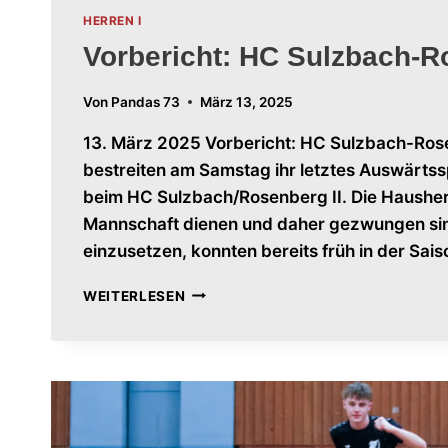
HERREN I
Vorbericht: HC Sulzbach-Ro
Von
Pandas 73
März 13, 2025
13. März 2025 Vorbericht: HC Sulzbach-Rose
bestreiten am Samstag ihr letztes Auswärtsspi
beim HC Sulzbach/Rosenberg II. Die Hausherr
Mannschaft dienen und daher gezwungen sin
einzusetzen, konnten bereits früh in der Sai
VORBERICHT:
WEITERLESEN
HC
SULZBACH-
ROSENBERG
II
–
HERREN
I