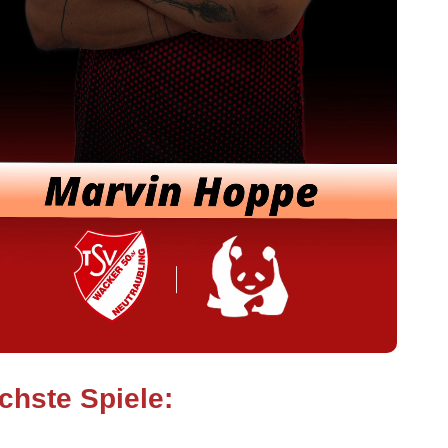
/27)
TS Herzogenaurach
14:00
Uhr
TSV Neutraubling
tag, 27.9.2026
ayern - Bezirksoberliga Männer (Ostbayern
/27)
TV 1861 Erlangen-Bruck II
10:30
Uhr
TSV Neutraubling
ZUM GESAMTEN SPIELPLAN
powered by