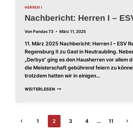
HERREN I
Nachbericht: Herren I – ES
Von
Pandas 73
März 11, 2025
11. März 2025 Nachbericht: Herren I – ESV 
Regensburg II zu Gast in Neutraubling. Neben
„Derbys“ ging es den Hausherren vor allem
die Meisterschaft gebührend feiern zu könne
trotzdem hatten wir in einigen…
NACHBERICHT:
WEITERLESEN
HERREN
I
–
ESV
Seitennavigation
REGENSBURG
Vorherige
Nä
1
2
3
4
…
11
II
Seite
Sei