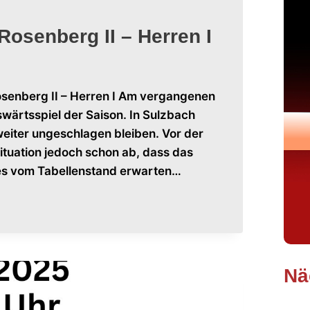
2026
osenberg II – Herren I
senberg II – Herren I Am vergangenen
swärtsspiel der Saison. In Sulzbach
Sonn
eiter ungeschlagen bleiben. Vor der
Ostb
ituation jedoch schon ab, dass das
2026
es vom Tabellenstand erwarten…