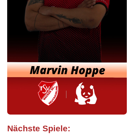
Sonntag, 20.9.2026
Ostbayern - Bezirksoberliga Männer (Ostbayern
2026/27)
TS Herzogenaurach
14:00
Uhr
TSV Neutraubling
Sonntag, 27.9.2026
Ostbayern - Bezirksoberliga Männer (Ostbayern
2026/27)
TV 1861 Erlangen-Bruck II
10:30
Uhr
TSV Neutraubling
ZUM GESAMTEN SPIELPLAN