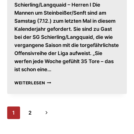
Schierling/Langquaid – Herren I Die
Mannen um Steinbeißer/Senft sind am
Samstag (7.12.) zum letzten Mal in diesem
Kalenderjahr gefordert. Sie sind zu Gast
bei der SG Schierling/Langquaid, die wie
vergangene Saison mit die torgefährlichste
Offensivreihe der Liga aufweist. „Sie
werfen jede Woche gefühlt 35 Tore – das
ist schon eine…
VORBERICHT:
WEITERLESEN
SG
SCHIERLING/LANGQUAID
–
HERREN
Seitennavigation
Nächste
1
2
I
Seite