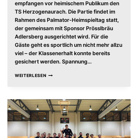
empfangen vor heimischem Publikum den
TS Herzogenaurach. Die Partie findet im
Rahmen des Palmator-Heimspieltag statt,
der gemeinsam mit Sponsor Prösslbräu
Adlersberg ausgerichtet wird. Für die
Gäste geht es sportlich um nicht mehr allzu
viel – der Klassenerhalt konnte bereits
gesichert werden. Spannung…
HERREN
WEITERLESEN
BITTEN
ZUM
LETZTEN
TANZ
–
SAISONFINALE
25/26