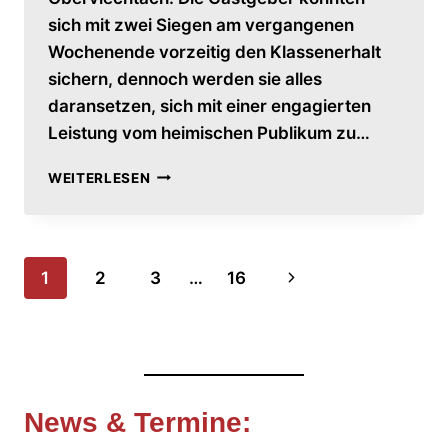
sich mit zwei Siegen am vergangenen
Wochenende vorzeitig den Klassenerhalt
sichern, dennoch werden sie alles
daransetzen, sich mit einer engagierten
Leistung vom heimischen Publikum zu…
VORBERICHT:
WEITERLESEN
HV
OBERVIECHTACH
–
HERREN
Seitennavigation
Nächste
1
2
3
…
16
I
Seite
News & Termine
: