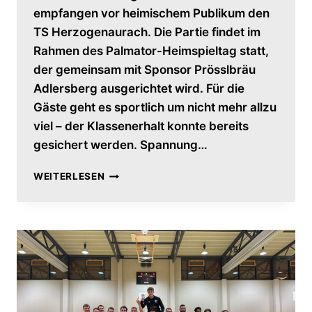
empfangen vor heimischem Publikum den
TS Herzogenaurach. Die Partie findet im
Rahmen des Palmator-Heimspieltag statt,
der gemeinsam mit Sponsor Prösslbräu
Adlersberg ausgerichtet wird. Für die
Gäste geht es sportlich um nicht mehr allzu
viel – der Klassenerhalt konnte bereits
gesichert werden. Spannung…
HERREN
WEITERLESEN
BITTEN
ZUM
LETZTEN
TANZ
–
SAISONFINALE
25/26