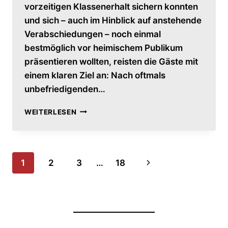
vorzeitigen Klassenerhalt sichern konnten
und sich – auch im Hinblick auf anstehende
Verabschiedungen – noch einmal
bestmöglich vor heimischem Publikum
präsentieren wollten, reisten die Gäste mit
einem klaren Ziel an: Nach oftmals
unbefriedigenden…
PANDAS
WEITERLESEN
ENTFÜHREN
PUNKTE
AUS
OBERVIECHTACH
Seitennavigation
Nächste
1
2
3
…
18
Seite